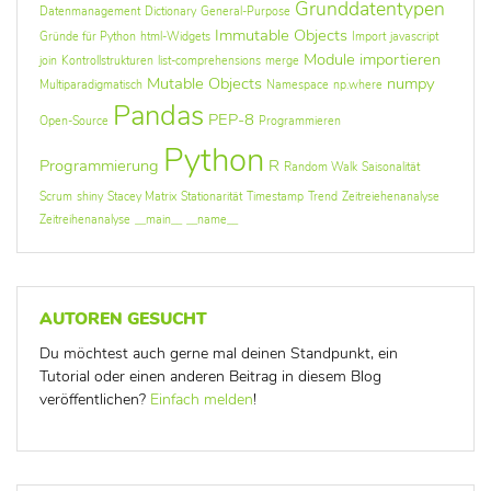
Grunddatentypen
Datenmanagement
Dictionary
General-Purpose
Immutable Objects
Gründe für Python
html-Widgets
Import
javascript
Module importieren
join
Kontrollstrukturen
list-comprehensions
merge
Mutable Objects
numpy
Multiparadigmatisch
Namespace
np.where
Pandas
PEP-8
Open-Source
Programmieren
Python
Programmierung
R
Random Walk
Saisonalität
Scrum
shiny
Stacey Matrix
Stationarität
Timestamp
Trend
Zeitreiehenanalyse
Zeitreihenanalyse
__main__
__name__
AUTOREN GESUCHT
Du möchtest auch gerne mal deinen Standpunkt, ein
Tutorial oder einen anderen Beitrag in diesem Blog
veröffentlichen?
Einfach melden
!