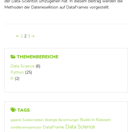
der Data-Scientist umzugehen hat. In diesem Beitrag werden die
Methoden der Dateneselktion auf DataFrames vorgestellt.
←
1
2
3
→
THEMENBEREICHE
Data Science
(6)
Python
(25)
R
(2)
TAGS
Build-In Klassen
append
Autokorrelation
Bedingte Berechnungen
Data Science
DataFrame
conditional-expression