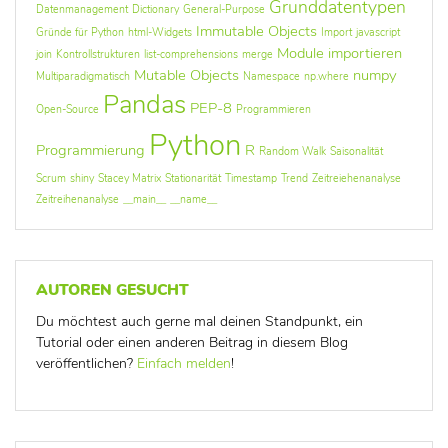
Grunddatentypen
Datenmanagement
Dictionary
General-Purpose
Immutable Objects
Gründe für Python
html-Widgets
Import
javascript
Module importieren
join
Kontrollstrukturen
list-comprehensions
merge
Mutable Objects
numpy
Multiparadigmatisch
Namespace
np.where
Pandas
PEP-8
Open-Source
Programmieren
Python
Programmierung
R
Random Walk
Saisonalität
Scrum
shiny
Stacey Matrix
Stationarität
Timestamp
Trend
Zeitreiehenanalyse
Zeitreihenanalyse
__main__
__name__
AUTOREN GESUCHT
Du möchtest auch gerne mal deinen Standpunkt, ein
Tutorial oder einen anderen Beitrag in diesem Blog
veröffentlichen?
Einfach melden
!