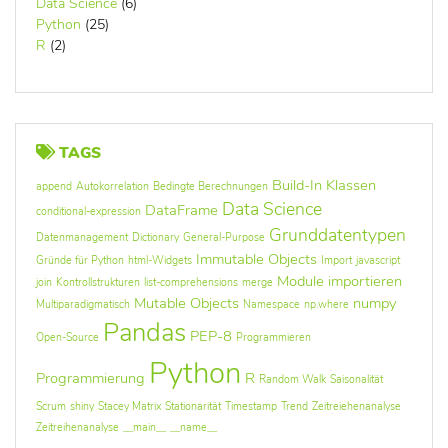
Data Science
(6)
Python
(25)
R
(2)
TAGS
Build-In Klassen
append
Autokorrelation
Bedingte Berechnungen
Data Science
DataFrame
conditional-expression
Grunddatentypen
Datenmanagement
Dictionary
General-Purpose
Immutable Objects
Gründe für Python
html-Widgets
Import
javascript
Module importieren
join
Kontrollstrukturen
list-comprehensions
merge
Mutable Objects
numpy
Multiparadigmatisch
Namespace
np.where
Pandas
PEP-8
Open-Source
Programmieren
Python
Programmierung
R
Random Walk
Saisonalität
Scrum
shiny
Stacey Matrix
Stationarität
Timestamp
Trend
Zeitreiehenanalyse
Zeitreihenanalyse
__main__
__name__