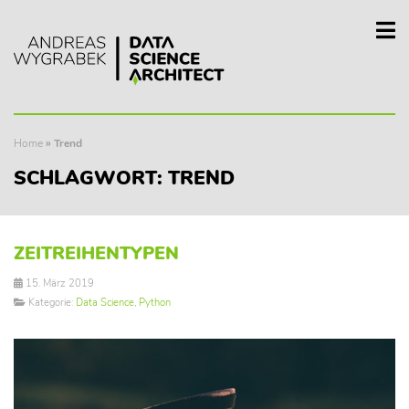
Home
»
Trend
SCHLAGWORT:
TREND
ZEITREIHENTYPEN
15. März 2019
Kategorie:
Data Science
,
Python