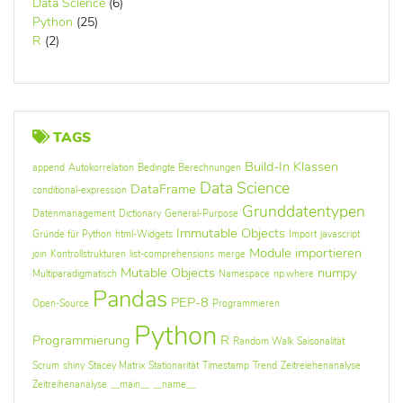
Data Science
(6)
Python
(25)
R
(2)
TAGS
Build-In Klassen
append
Autokorrelation
Bedingte Berechnungen
Data Science
DataFrame
conditional-expression
Grunddatentypen
Datenmanagement
Dictionary
General-Purpose
Immutable Objects
Gründe für Python
html-Widgets
Import
javascript
Module importieren
join
Kontrollstrukturen
list-comprehensions
merge
Mutable Objects
numpy
Multiparadigmatisch
Namespace
np.where
Pandas
PEP-8
Open-Source
Programmieren
Python
Programmierung
R
Random Walk
Saisonalität
Scrum
shiny
Stacey Matrix
Stationarität
Timestamp
Trend
Zeitreiehenanalyse
Zeitreihenanalyse
__main__
__name__