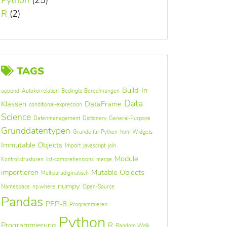
Python
(25)
R
(2)
TAGS
Build-In
append
Autokorrelation
Bedingte Berechnungen
Data
Klassen
DataFrame
conditional-expression
Science
Datenmanagement
Dictionary
General-Purpose
Grunddatentypen
Gründe für Python
html-Widgets
Immutable Objects
Import
javascript
join
Module
Kontrollstrukturen
list-comprehensions
merge
importieren
Mutable Objects
Multiparadigmatisch
numpy
Namespace
np.where
Open-Source
Pandas
PEP-8
Programmieren
Python
Programmierung
R
Random Walk