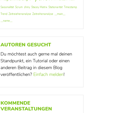
Saisonalität
Scrum
shiny
Stacey Matrix
Stationarität
Timestamp
Trend
Zeitreiehenanalyse
Zeitreihenanalyse
__main__
__name__
AUTOREN GESUCHT
Du möchtest auch gerne mal deinen
Standpunkt, ein Tutorial oder einen
anderen Beitrag in diesem Blog
veröffentlichen?
Einfach melden
!
KOMMENDE
VERANSTALTUNGEN