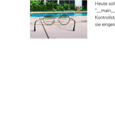
Heute sol
”__main__
Kontrolls
sie einge