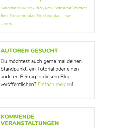
Saisonalität
Scrum
shiny
Stacey Matrix
Stationarität
Timestamp
Trend
Zeitreiehenanalyse
Zeitreihenanalyse
__main__
__name__
AUTOREN GESUCHT
Du möchtest auch gerne mal deinen
Standpunkt, ein Tutorial oder einen
anderen Beitrag in diesem Blog
veröffentlichen?
Einfach melden
!
KOMMENDE
VERANSTALTUNGEN