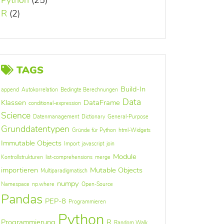
Python
(25)
R
(2)
TAGS
Build-In
append
Autokorrelation
Bedingte Berechnungen
Data
Klassen
DataFrame
conditional-expression
Science
Datenmanagement
Dictionary
General-Purpose
Grunddatentypen
Gründe für Python
html-Widgets
Immutable Objects
Import
javascript
join
Module
Kontrollstrukturen
list-comprehensions
merge
importieren
Mutable Objects
Multiparadigmatisch
numpy
Namespace
np.where
Open-Source
Pandas
PEP-8
Programmieren
Python
Programmierung
R
Random Walk