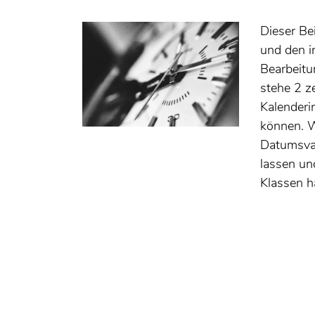
Dieser Be
und den i
Bearbeitu
stehe 2 z
Kalenderi
können. 
Datumsvar
lassen un
Klassen ha