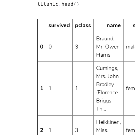
titanic
.
head
()
Out[2]:
survived
pclass
name
Braund,
0
0
3
Mr. Owen
mal
Harris
Cumings,
Mrs. John
Bradley
1
1
1
fem
(Florence
Briggs
Th…
Heikkinen,
2
1
3
Miss.
fem