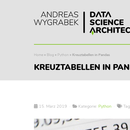
Home
»
Blog
»
Python
»
Kreuztabellen in Pandas
KREUZTABELLEN IN PA
15. März 2019
·
Kategorie:
Python
·
Tag