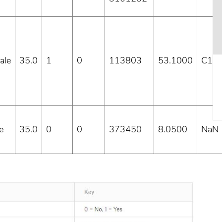
ale
35.0
1
0
113803
53.1000
C12
e
35.0
0
0
373450
8.0500
NaN