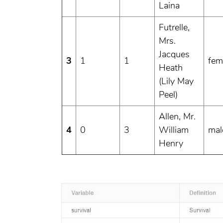
Laina
Futrelle,
Mrs.
Jacques
3
1
1
fem
Heath
(Lily May
Peel)
Allen, Mr.
4
0
3
William
mal
Henry