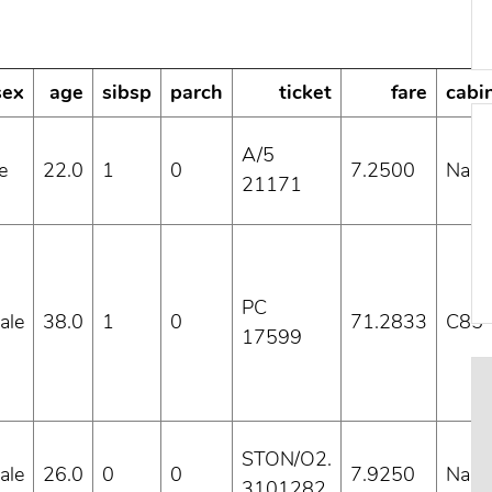
sex
age
sibsp
parch
ticket
fare
cabi
A/5
e
22.0
1
0
7.2500
NaN
21171
PC
ale
38.0
1
0
71.2833
C85
17599
STON/O2.
ale
26.0
0
0
7.9250
NaN
3101282