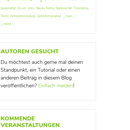
Saisonalität
Scrum
shiny
Stacey Matrix
Stationarität
Timestamp
Trend
Zeitreiehenanalyse
Zeitreihenanalyse
__main__
__name__
AUTOREN GESUCHT
Du möchtest auch gerne mal deinen
Standpunkt, ein Tutorial oder einen
anderen Beitrag in diesem Blog
veröffentlichen?
Einfach melden
!
KOMMENDE
VERANSTALTUNGEN