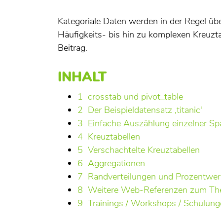
Kategoriale Daten werden in der Regel üb
Häufigkeits- bis hin zu komplexen Kreuzta
Beitrag.
INHALT
1
crosstab und pivot_table
2
Der Beispieldatensatz ‚titanic‘
3
Einfache Auszählung einzelner Sp
4
Kreuztabellen
5
Verschachtelte Kreuztabellen
6
Aggregationen
7
Randverteilungen und Prozentwer
8
Weitere Web-Referenzen zum T
9
Trainings / Workshops / Schulunge