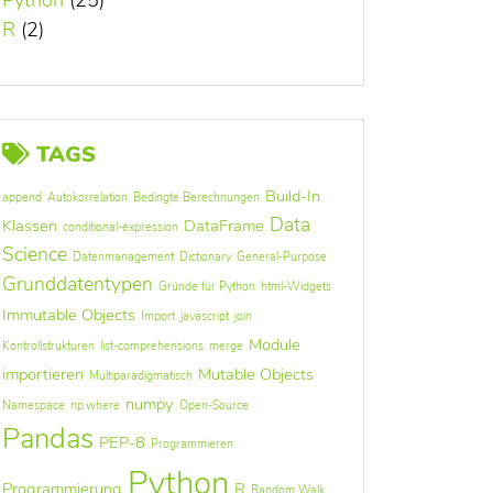
Python
(25)
R
(2)
TAGS
Build-In
append
Autokorrelation
Bedingte Berechnungen
Data
Klassen
DataFrame
conditional-expression
Science
Datenmanagement
Dictionary
General-Purpose
Grunddatentypen
Gründe für Python
html-Widgets
Immutable Objects
Import
javascript
join
Module
Kontrollstrukturen
list-comprehensions
merge
importieren
Mutable Objects
Multiparadigmatisch
numpy
Namespace
np.where
Open-Source
Pandas
PEP-8
Programmieren
Python
Programmierung
R
Random Walk