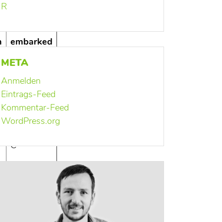
R
n
embarked
META
S
Anmelden
Eintrags-Feed
Kommentar-Feed
WordPress.org
C
S