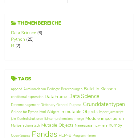
THEMENBEREICHE
Data Science
(6)
Python
(25)
R
(2)
TAGS
Build-In Klassen
append
Autokorrelation
Bedingte Berechnungen
Data Science
DataFrame
conditional-expression
Grunddatentypen
Datenmanagement
Dictionary
General-Purpose
Immutable Objects
Gründe für Python
html-Widgets
Import
javascript
Module importieren
join
Kontrollstrukturen
list-comprehensions
merge
Mutable Objects
numpy
Multiparadigmatisch
Namespace
np.where
Pandas
PEP-8
Open-Source
Programmieren