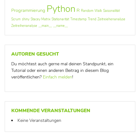
Python
Programmierung
R
Random Walk
Saisonalität
Scrum
shiny
Stacey Matrix
Stationarität
Timestamp
Trend
Zeitreiehenanalyse
Zeitreihenanalyse
__main__
__name__
AUTOREN GESUCHT
Du möchtest auch gerne mal deinen Standpunkt, ein
Tutorial oder einen anderen Beitrag in diesem Blog
veröffentlichen?
Einfach melden
!
KOMMENDE VERANSTALTUNGEN
Keine Veranstaltungen