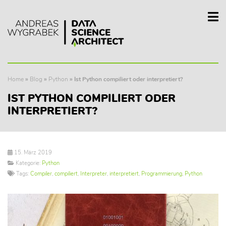
Home
»
Blog
»
Python
»
Ist Python compiliert oder interpretiert?
IST PYTHON COMPILIERT ODER
INTERPRETIERT?
15. März 2019
Kategorie:
Python
Tags:
Compiler
,
compiliert
,
Interpreter
,
interpretiert
,
Programmierung
,
Python