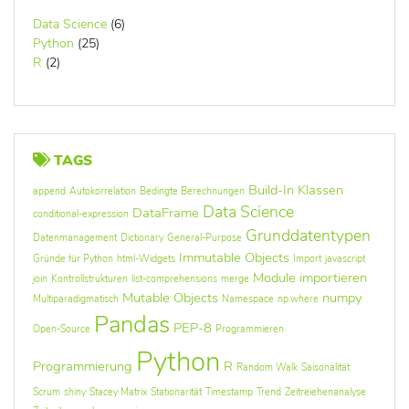
Data Science
(6)
Python
(25)
R
(2)
TAGS
Build-In Klassen
append
Autokorrelation
Bedingte Berechnungen
Data Science
DataFrame
conditional-expression
Grunddatentypen
Datenmanagement
Dictionary
General-Purpose
Immutable Objects
Gründe für Python
html-Widgets
Import
javascript
Module importieren
join
Kontrollstrukturen
list-comprehensions
merge
Mutable Objects
numpy
Multiparadigmatisch
Namespace
np.where
Pandas
PEP-8
Open-Source
Programmieren
Python
Programmierung
R
Random Walk
Saisonalität
Scrum
shiny
Stacey Matrix
Stationarität
Timestamp
Trend
Zeitreiehenanalyse