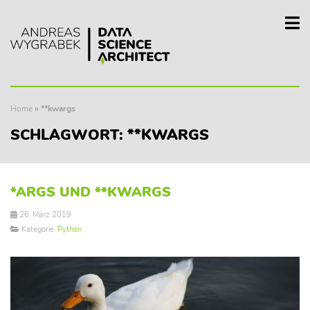
Home
»
**kwargs
SCHLAGWORT:
**KWARGS
*ARGS UND **KWARGS
26. März 2019
Kategorie:
Python