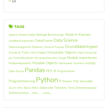
R
(2)
TAGS
Build-In Klassen
append
Autokorrelation
Bedingte Berechnungen
Data Science
DataFrame
conditional-expression
Grunddatentypen
Datenmanagement
Dictionary
General-Purpose
Immutable Objects
Gründe für Python
html-Widgets
Import
javascript
Module importieren
join
Kontrollstrukturen
list-comprehensions
merge
Mutable Objects
numpy
Multiparadigmatisch
Namespace
np.where
Pandas
PEP-8
Open-Source
Programmieren
Python
Programmierung
R
Random Walk
Saisonalität
Scrum
shiny
Stacey Matrix
Stationarität
Timestamp
Trend
Zeitreiehenanalyse
Zeitreihenanalyse
__main__
__name__