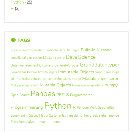
Python
(25)
R
(2)
TAGS
Build-In Klassen
append
Autokorrelation
Bedingte Berechnungen
Data Science
DataFrame
conditional-expression
Grunddatentypen
Datenmanagement
Dictionary
General-Purpose
Immutable Objects
Gründe für Python
html-Widgets
Import
javascript
Module importieren
join
Kontrollstrukturen
list-comprehensions
merge
Mutable Objects
numpy
Multiparadigmatisch
Namespace
np.where
Pandas
PEP-8
Open-Source
Programmieren
Python
Programmierung
R
Random Walk
Saisonalität
Scrum
shiny
Stacey Matrix
Stationarität
Timestamp
Trend
Zeitreiehenanalyse
Zeitreihenanalyse
__main__
__name__