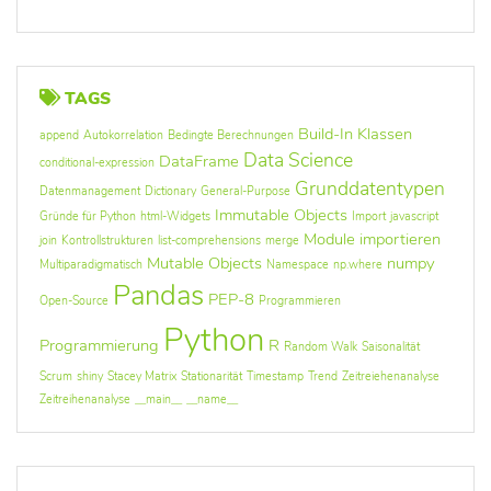
TAGS
Build-In Klassen
append
Autokorrelation
Bedingte Berechnungen
Data Science
DataFrame
conditional-expression
Grunddatentypen
Datenmanagement
Dictionary
General-Purpose
Immutable Objects
Gründe für Python
html-Widgets
Import
javascript
Module importieren
join
Kontrollstrukturen
list-comprehensions
merge
Mutable Objects
numpy
Multiparadigmatisch
Namespace
np.where
Pandas
PEP-8
Open-Source
Programmieren
Python
Programmierung
R
Random Walk
Saisonalität
Scrum
shiny
Stacey Matrix
Stationarität
Timestamp
Trend
Zeitreiehenanalyse
Zeitreihenanalyse
__main__
__name__