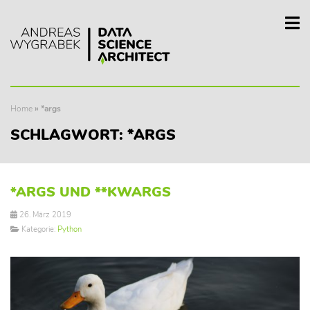
Home
»
*args
SCHLAGWORT:
*ARGS
*ARGS UND **KWARGS
26. März 2019
Kategorie:
Python