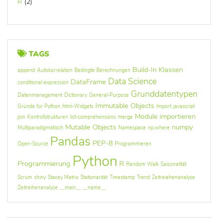
R
(2)
TAGS
Build-In Klassen
append
Autokorrelation
Bedingte Berechnungen
Data Science
DataFrame
conditional-expression
Grunddatentypen
Datenmanagement
Dictionary
General-Purpose
Immutable Objects
Gründe für Python
html-Widgets
Import
javascript
Module importieren
join
Kontrollstrukturen
list-comprehensions
merge
Mutable Objects
numpy
Multiparadigmatisch
Namespace
np.where
Pandas
PEP-8
Open-Source
Programmieren
Python
Programmierung
R
Random Walk
Saisonalität
Scrum
shiny
Stacey Matrix
Stationarität
Timestamp
Trend
Zeitreiehenanalyse
Zeitreihenanalyse
__main__
__name__