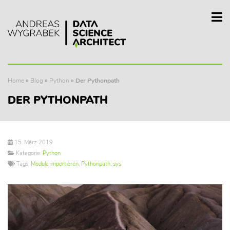
Home
»
Blog
»
Python
»
Der Pythonpath
DER PYTHONPATH
15. März 2019
Kategorie:
Python
Tags:
Module importieren
,
Pythonpath
,
sys