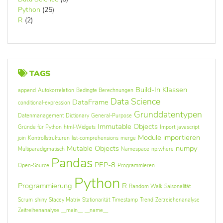
Python
(25)
R
(2)
TAGS
Build-In Klassen
append
Autokorrelation
Bedingte Berechnungen
Data Science
DataFrame
conditional-expression
Grunddatentypen
Datenmanagement
Dictionary
General-Purpose
Immutable Objects
Gründe für Python
html-Widgets
Import
javascript
Module importieren
join
Kontrollstrukturen
list-comprehensions
merge
Mutable Objects
numpy
Multiparadigmatisch
Namespace
np.where
Pandas
PEP-8
Open-Source
Programmieren
Python
Programmierung
R
Random Walk
Saisonalität
Scrum
shiny
Stacey Matrix
Stationarität
Timestamp
Trend
Zeitreiehenanalyse
Zeitreihenanalyse
__main__
__name__