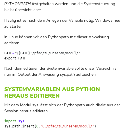
PYTHONPATH
festgehalten werden und die Systemsteuerung
bleibt übersichtlicher.
Häufig ist es nach dem Anlegen der Variable nötig, Windows neu
zu starten.
In Linux können wir den Pythonpath mit dieser Anweisung
editieren:
PATH
=
"${PATH}:/pfad/zu/unserem/modul/"
export
PATH
Nach dem editieren der Systemvariable sollte unser Verzeichnis
nun im Output der Anweisung
sys.path
auftauchen.
SYSTEMVARIABLEN AUS PYTHON
HERAUS EDITIEREN
Mit dem Modul
sys
lässt sich der Pythonpath auch direkt aus der
Session heraus editieren.
import
sys
sys
.
path
.
insert
(
0
,
'C:/pfad/zu/unserem/modul/'
)